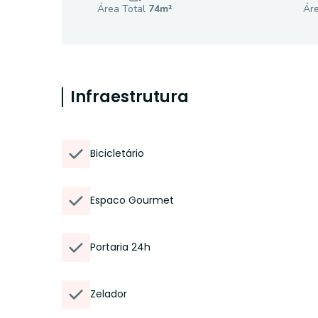
Área Total
74
m²
Áre
Infraestrutura
Bicicletário
Espaco Gourmet
Portaria 24h
Zelador