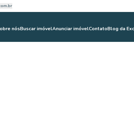
com.br
obre nós
Buscar imóvel
Anunciar imóvel
Contato
Blog da Exc