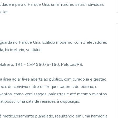
idade e para o Parque Una, uma maiores salas individuais
otas.
nguarda no Parque Una. Edifício moderno, com 3 elevadores
 bicicletário, vestiário.
 Balreira, 191 - CEP 96075-160, Pelotas/RS.
 área ao ar livre aberta ao público, com curadoria e gestão
cal de convívio entre os frequentadores do edifício, o
 eventos, como vernissages, palestras e até mesmo eventos
ocal possui uma sala de reuniões à disposição.
o é meticulosamente planejado, resultando em uma harmonia