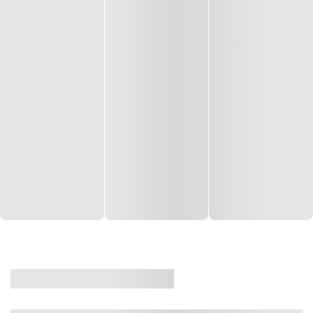
CASA
VENDA
CÓD: 19327