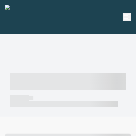
----- ----- -- ------ ---- ---- -- ----- -----
----- --- ------
----- -----
----- ----- -- ------ ---- ---- -- ----- ----- ----- --- ------