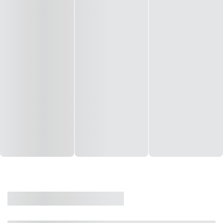
CASA
VENDA
CÓD: 19327