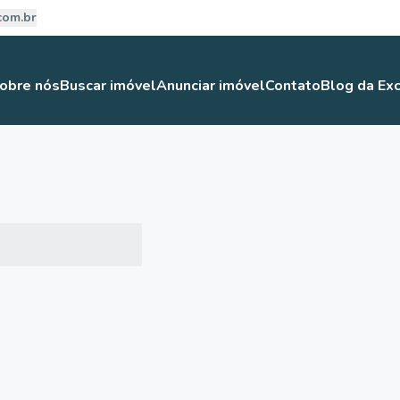
com.br
obre nós
Buscar imóvel
Anunciar imóvel
Contato
Blog da Exc