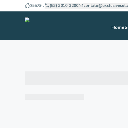
25579-J
(53) 3010-3200
contato@exclusivesul.
Home
S