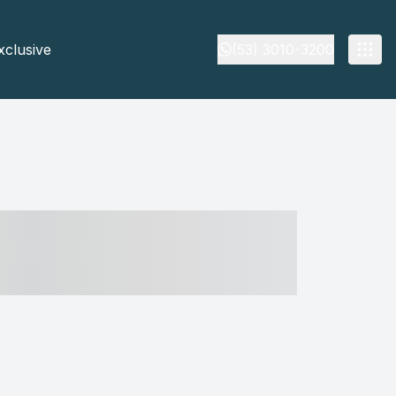
xclusive
(53) 3010-3200
- ----- ----- --