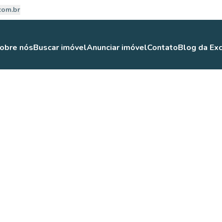
com.br
obre nós
Buscar imóvel
Anunciar imóvel
Contato
Blog da Exc