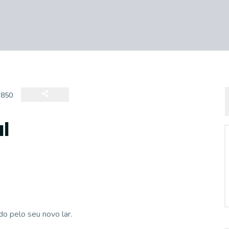
:
850
l
o pelo seu novo lar.