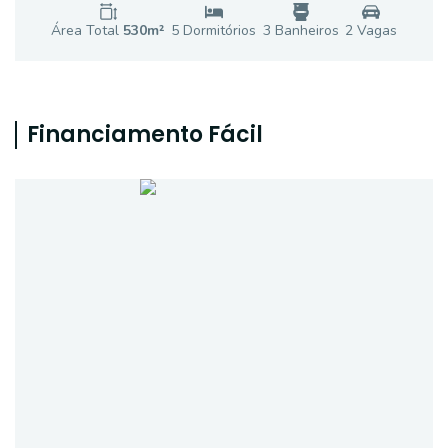
Área Total
530
m²
5
Dormitório
s
3
Banheiro
s
2
Vaga
s
Financiamento Fácil