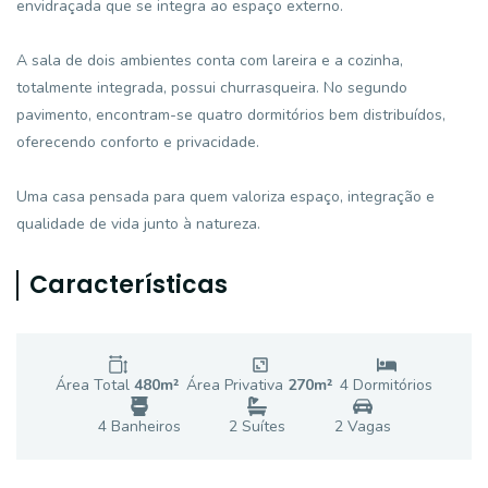
envidraçada que se integra ao espaço externo.
A sala de dois ambientes conta com lareira e a cozinha,
totalmente integrada, possui churrasqueira. No segundo
pavimento, encontram-se quatro dormitórios bem distribuídos,
oferecendo conforto e privacidade.
Uma casa pensada para quem valoriza espaço, integração e
qualidade de vida junto à natureza.
Características
Área Total
480
m²
Área Privativa
270
m²
4
Dormitório
s
4
Banheiro
s
2
Suíte
s
2
Vaga
s