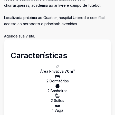
churrasqueiras, academia ao ar livre e campo de futebol.
Localizada próxima ao Quartier, hospital Unimed e com fácil
acesso ao aeroporto e principais avenidas.
Agende sua visita.
Características
Área Privativa
70
m²
2
Dormitório
s
2
Banheiro
s
2
Suíte
s
1
Vaga