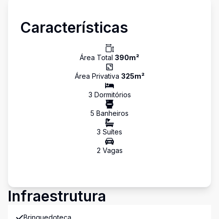
Características
Área Total
390
m²
Área Privativa
325
m²
3
Dormitório
s
5
Banheiro
s
3
Suíte
s
2
Vaga
s
Infraestrutura
Brinquedoteca