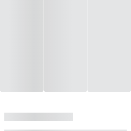
CASA
VENDA
CÓD: 19327