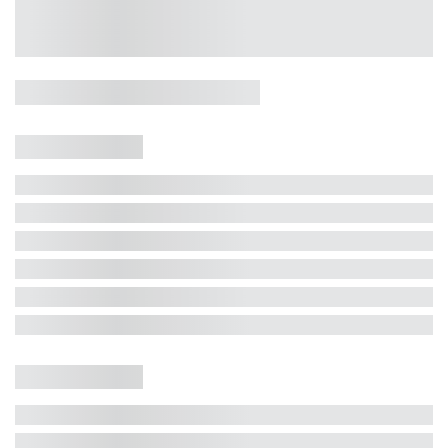
Casa 5 Dormitórios e Jacuzzi -
Jurerê
Jurerê Internacional, Florianópolis - SC