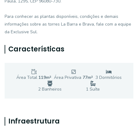
Paula, 1295, CEP 96080-730.
Para conhecer as plantas disponíveis, condições e demais
informações sobre as torres La Barra e Brava, fale com a equipe
da Exclusive Sul.
Características
Área Total
119
m²
Área Privativa
77
m²
3
Dormitório
s
2
Banheiro
s
1
Suíte
Infraestrutura