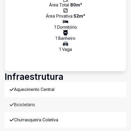
Área Total
80
m²
Área Privativa
52
m²
1
Dormitório
1
Banheiro
1
Vaga
Infraestrutura
Aquecimento Central
Bicicletário
Churrasqueira Coletiva