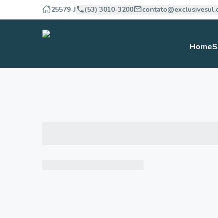
25579-J
(53) 3010-3200
contato@exclusivesul.
Home
S