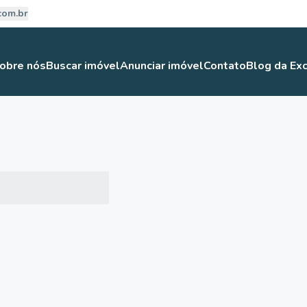
com.br
obre nós
Buscar imóvel
Anunciar imóvel
Contato
Blog da Exc