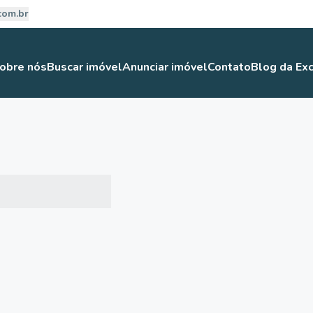
com.br
obre nós
Buscar imóvel
Anunciar imóvel
Contato
Blog da Exc