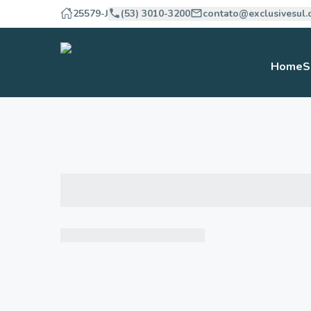
25579-J
(53) 3010-3200
contato@exclusivesul.
Home
S