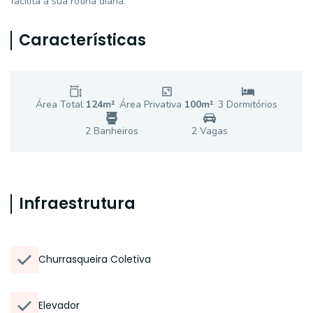
facilita a sua rotina diária.
Características
Área Total
124
m²
Área Privativa
100
m²
3
Dormitório
s
2
Banheiro
s
2
Vaga
s
Infraestrutura
Churrasqueira Coletiva
Elevador