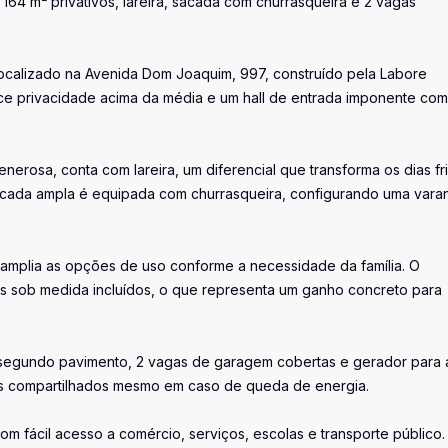
4 m² privativos, lareira, sacada com churrasqueira e 2 vagas
calizado na Avenida Dom Joaquim, 997, construído pela Labore
ce privacidade acima da média e um hall de entrada imponente com
enerosa, conta com lareira, um diferencial que transforma os dias fr
acada ampla é equipada com churrasqueira, configurando uma vara
 amplia as opções de uso conforme a necessidade da família. O
s sob medida incluídos, o que representa um ganho concreto para
o segundo pavimento, 2 vagas de garagem cobertas e gerador para 
s compartilhados mesmo em caso de queda de energia.
om fácil acesso a comércio, serviços, escolas e transporte público