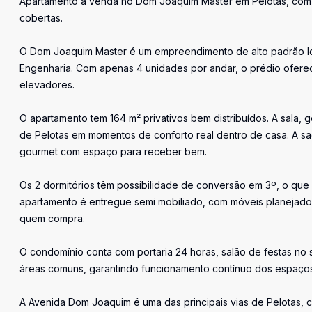
Apartamento à venda no Dom Joaquim Master em Pelotas, com 16
cobertas.
O Dom Joaquim Master é um empreendimento de alto padrão lo
Engenharia. Com apenas 4 unidades por andar, o prédio ofere
elevadores.
O apartamento tem 164 m² privativos bem distribuídos. A sala, g
de Pelotas em momentos de conforto real dentro de casa. A s
gourmet com espaço para receber bem.
Os 2 dormitórios têm possibilidade de conversão em 3º, o que
apartamento é entregue semi mobiliado, com móveis planejado
quem compra.
O condomínio conta com portaria 24 horas, salão de festas n
áreas comuns, garantindo funcionamento contínuo dos espaço
A Avenida Dom Joaquim é uma das principais vias de Pelotas, c