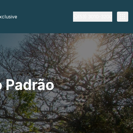
xclusive
(53) 3010-3200
o Padrão