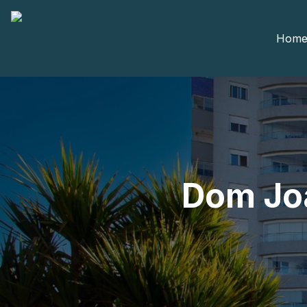
Hom
Dom Joa